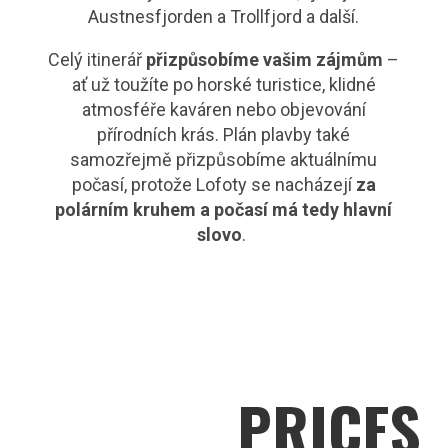
Austnesfjorden a Trollfjord a další.
Celý itinerář
přizpůsobíme vašim zájmům
–
ať už toužíte po horské turistice, klidné
atmosféře kaváren nebo objevování
přírodních krás. Plán plavby také
samozřejmě přizpůsobíme aktuálnímu
počasí, protože Lofoty se nacházejí
za
polárním kruhem a počasí má tedy hlavní
slovo
.
PRICES