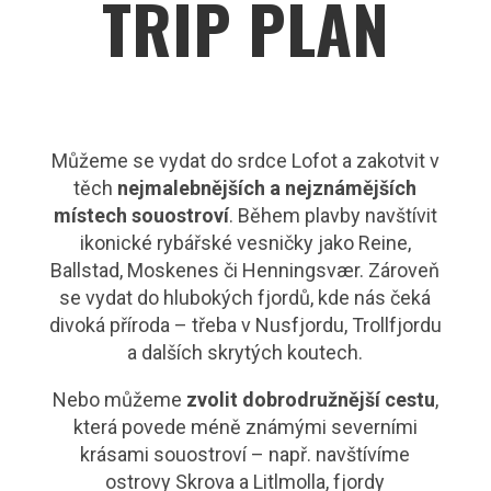
TRIP PLAN
Můžeme se vydat do srdce Lofot a zakotvit v
těch
nejmalebnějších a nejznámějších
místech souostroví
.
Během plavby navštívit
ikonické rybářské vesničky jako Reine,
Ballstad, Moskenes či Henningsvær. Zároveň
se vydat do hlubokých fjordů, kde nás čeká
divoká příroda – třeba v Nusfjordu, Trollfjordu
a dalších skrytých koutech.
Nebo můžeme
zvolit dobrodružnější cestu
,
která povede méně známými severními
krásami souostroví – např. navštívíme
ostrovy Skrova a Litlmolla, fjordy