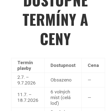
TERMÍNY A
CENY
Termín
Dostupnost
Cena
plavby
2.7. –
Obsazeno
—
9.7.2026
6 volných
11.7. –
míst (celá
—
18.7.2026
loď)