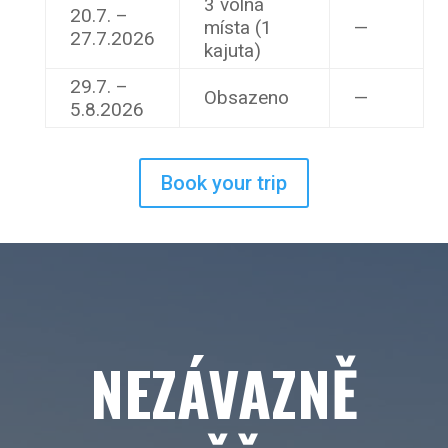
3 volná
20.7. –
místa (1
—
27.7.2026
kajuta)
29.7. –
Obsazeno
—
5.8.2026
Book your trip
NEZÁVAZNĚ