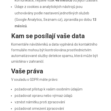
komunikace, nejdéle však
48 měsíců
od jejich zaslání.
Údaje z cookies a analytických nástrojů jsou
uchovávány podle nastavení jednotlivých služeb
(Google Analytics, Seznam.cz), zpravidla po dobu
13
měsíců
.
Kam se posílají vaše data
Komentáře návštěvníků a data vyplněná do kontaktního
formuláře mohou být kontrolována prostřednictvím
automatizované služby detekce spamu, která může být
umístěna v zahraničí.
Vaše práva
V souladu s GDPR máte právo:
požadovat přístup k vašim osobním údajům
požadovat opravu nebo výmaz údajů
vznést námitku proti zpracování
požadovat omezení zpracování