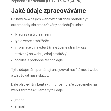
zejména s
Nařízením (EU) 2016/679 (GDPR)
.
Jaké údaje zpracováváme
Při návštěvě našich webových stránek mohou být
automaticky shromažďovány následující údaje:
IP adresa a typ zařízení
typ a verze prohlížeče
informace o návštěvě (navštívené stránky, čas
strávený na webu, zdroj návštěvy)
cookies a podobné technologie
Tyto údaje nám pomáhají analyzovat návštěvnost webu
a zlepšovat naše služby.
Dále při vyplnění
kontaktního formuláře
uvedeného na
webu shromažďujeme tyto údaje:
jméno
e‑mail