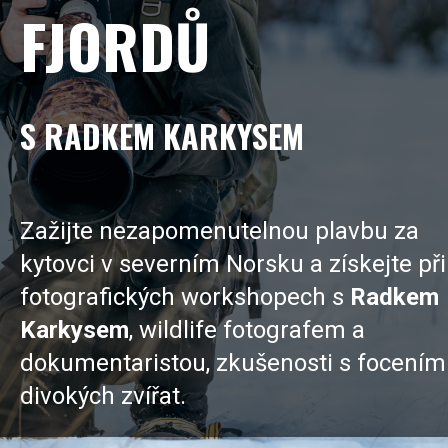
FJORDŮ
S RADKEM KARKYSEM
Zažijte nezapomenutelnou plavbu za
kytovci v severním Norsku a získejte při
fotografických workshopech s
Radkem
Karkysem
,
wildlife fotografem a
dokumentaristou,
zkušenosti s focením
divokých zvířat.