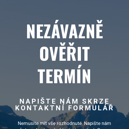
chráněny autorskými právy.
NEZÁVAZNĚ
OVĚŘIT
TERMÍN
NAPIŠTE NÁM SKRZE
KONTAKTNÍ FORMULÁŘ
Nemusíte mít vše rozhodnuté. Napište nám