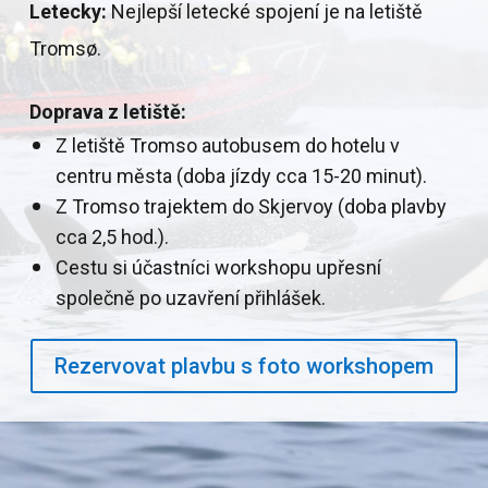
Letecky:
Nejlepší letecké spojení je na letiště
Tromsø.
Doprava z letiště:
Z letiště Tromso autobusem do hotelu v
centru města (doba jízdy cca 15-20 minut).
Z Tromso trajektem do Skjervoy (doba plavby
cca 2,5 hod.).
Cestu si účastníci workshopu upřesní
společně po uzavření přihlášek.
Rezervovat plavbu s foto workshopem