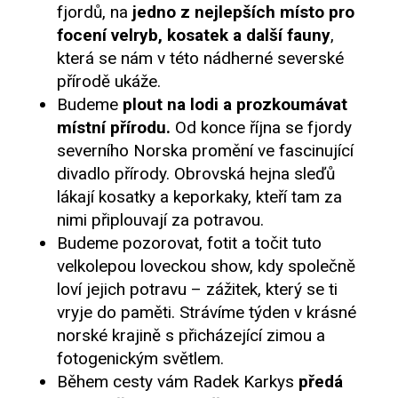
fjordů, na
jedno z nejlepších místo pro
focení velryb, kosatek a další fauny
,
která se nám v této nádherné severské
přírodě ukáže.
Budeme
plout na lodi a prozkoumávat
místní přírodu.
Od konce října se fjordy
severního Norska promění ve fascinující
divadlo přírody. Obrovská hejna sleďů
lákají kosatky a keporkaky, kteří tam za
nimi připlouvají za potravou.
Budeme pozorovat, fotit a točit tuto
velkolepou loveckou show, kdy společně
loví jejich potravu – zážitek, který se ti
vryje do paměti. Strávíme týden v krásné
norské krajině s přicházející zimou a
fotogenickým světlem.
Během cesty vám Radek Karkys
předá